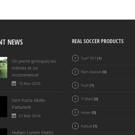
NT NEWS
REAL SOCCER PRODUCTS
Turf 7X7
(1)
On prend (presque) les
mêmes et on
Non classé
(0)
recommence!
15 Nov 2016
Turf
(1)
T-Shirt
(0)
Sem Porta Mollis
Parturient
Hiver
(0)
21 Mar 2014
Futsal
(1)
Nullam Lorem Mattis