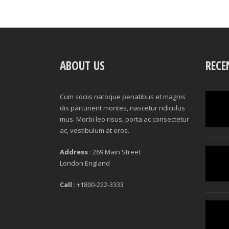
ABOUT US
RECE
Cum sociis natoque penatibus et magnis
dis parturient montes, nascetur ridiculus
mus. Morbi leo risus, porta ac consectetur
ac, vestibulum at eros.
Address
: 269 Main Street
London England
Call
: +1800-222-3333