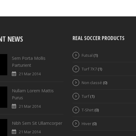
NT NEWS
REAL SOCCER PRODUCTS
Futsal
(1)
Sem Porta Mollis
Parturient
Turf 7X7
(1)
21 Mar 2014
Non classé
(0)
Nullam Lorem Mattis
Turf
(1)
Purus
21 Mar 2014
T-Shirt
(0)
Nibh Sem Sit Ullamcorper
Hiver
(0)
21 Mar 2014