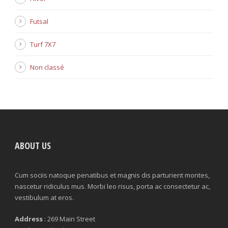
Futsal
Turf 7X7
Non classé
ABOUT US
Cum sociis natoque penatibus et magnis dis parturient montes,
nascetur ridiculus mus. Morbi leo risus, porta ac consectetur ac,
vestibulum at eros.
Address
: 269 Main Street