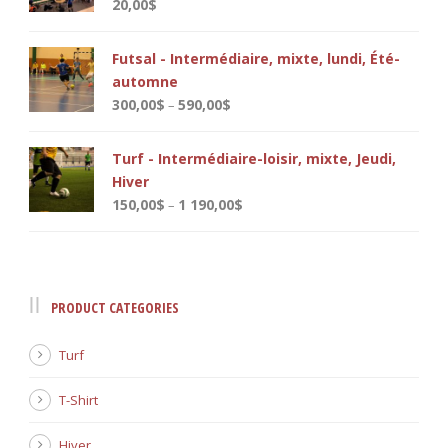
Note
4.00
20,00
$
sur 5
Futsal - Intermédiaire, mixte, lundi, Été-
automne
300,00
$
590,00
$
–
Turf - Intermédiaire-loisir, mixte, Jeudi,
Hiver
150,00
$
1 190,00
$
–
PRODUCT CATEGORIES
Turf
T-Shirt
Hiver