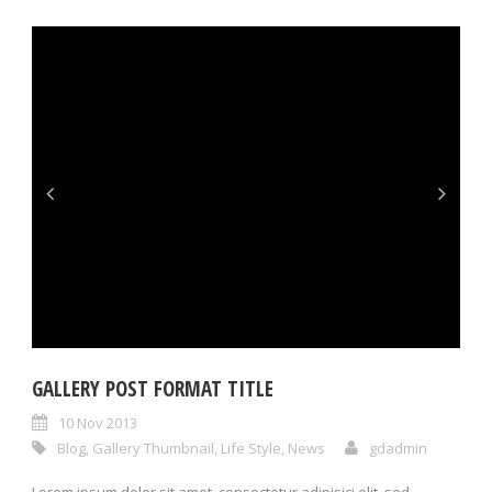
GALLERY POST FORMAT TITLE
10 Nov 2013
Blog
,
Gallery Thumbnail
,
Life Style
,
News
gdadmin
Lorem ipsum dolor sit amet, consectetur adipisici elit, sed