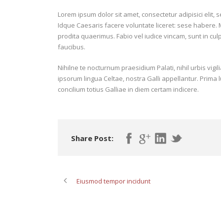
Lorem ipsum dolor sit amet, consectetur adipisici elit,
Idque Caesaris facere voluntate liceret: sese habere
prodita quaerimus. Fabio vel iudice vincam, sunt in culp
faucibus.
Nihilne te nocturnum praesidium Palati, nihil urbis vigi
ipsorum lingua Celtae, nostra Galli appellantur. Prima 
concilium totius Galliae in diem certam indicere.
Share Post:
Eiusmod tempor incidunt