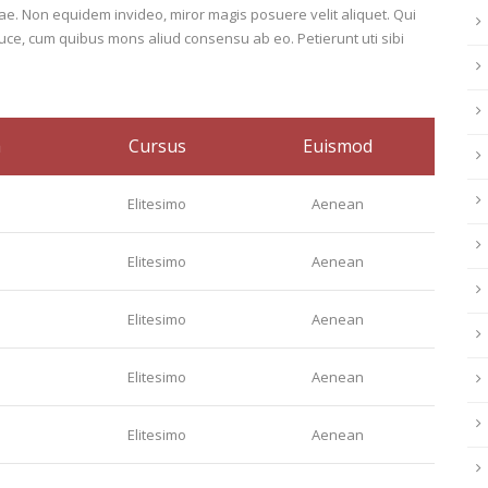
liae. Non equidem invideo, miror magis posuere velit aliquet. Qui
luce, cum quibus mons aliud consensu ab eo. Petierunt uti sibi
a
Cursus
Euismod
Elitesimo
Aenean
Elitesimo
Aenean
Elitesimo
Aenean
Elitesimo
Aenean
Elitesimo
Aenean