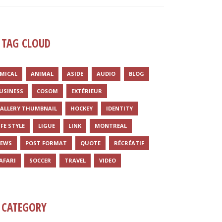
TAG CLOUD
MICAL
ANIMAL
ASIDE
AUDIO
BLOG
USINESS
COSOM
EXTÉRIEUR
ALLERY THUMBNAIL
HOCKEY
IDENTITY
IFE STYLE
LIGUE
LINK
MONTREAL
EWS
POST FORMAT
QUOTE
RÉCRÉATIF
AFARI
SOCCER
TRAVEL
VIDEO
CATEGORY