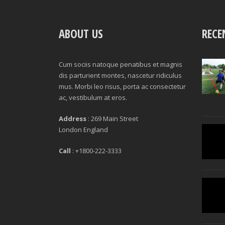
ABOUT US
RECE
Cum sociis natoque penatibus et magnis
dis parturient montes, nascetur ridiculus
mus. Morbi leo risus, porta ac consectetur
ac, vestibulum at eros.
Address
: 269 Main Street
London England
Call
: +1800-222-3333