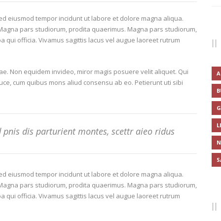
 sed eiusmod tempor incidunt ut labore et dolore magna aliqua.
. Magna pars studiorum, prodita quaerimus. Magna pars studiorum,
a qui officia. Vivamus sagittis lacus vel augue laoreet rutrum
liae. Non equidem invideo, miror magis posuere velit aliquet. Qui
A
luce, cum quibus mons aliud consensu ab eo. Petierunt uti sibi
B
G
L
pnis dis parturient montes, scettr aieo ridus
N
S
 sed eiusmod tempor incidunt ut labore et dolore magna aliqua.
. Magna pars studiorum, prodita quaerimus. Magna pars studiorum,
a qui officia. Vivamus sagittis lacus vel augue laoreet rutrum