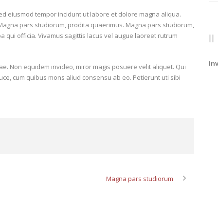
 sed eiusmod tempor incidunt ut labore et dolore magna aliqua.
. Magna pars studiorum, prodita quaerimus. Magna pars studiorum,
a qui officia. Vivamus sagittis lacus vel augue laoreet rutrum
In
liae. Non equidem invideo, miror magis posuere velit aliquet. Qui
luce, cum quibus mons aliud consensu ab eo. Petierunt uti sibi
Magna pars studiorum