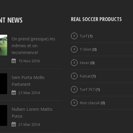
NT NEWS
REAL SOCCER PRODUCTS
Turf
(1)
On prend (presque) les
mêmes et on
T-Shirt
(0)
recommence!
15 Nov 2016
Hiver
(0)
Futsal
(1)
Sem Porta Mollis
Parturient
Turf 7X7
(1)
21 Mar 2014
Non classé
(0)
Nullam Lorem Mattis
Purus
21 Mar 2014