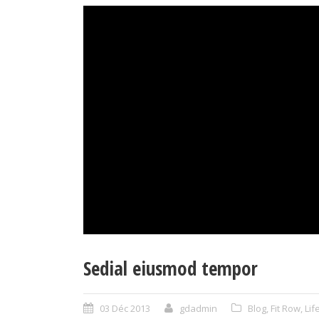
Sedial eiusmod tempor
03 Déc 2013
gdadmin
Blog
,
Fit Row
,
Lif